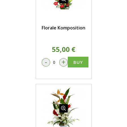
Florale Komposition
55,00 €
-
+
BUY