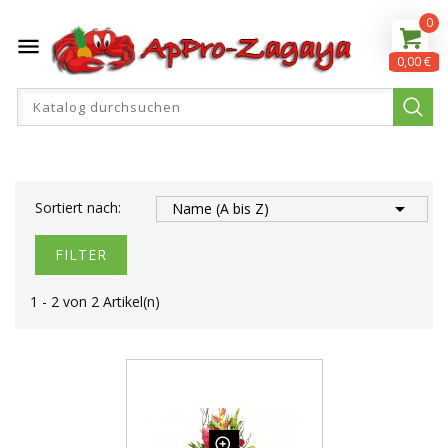
0

0,00 €

Sortiert nach:
Name (A bis Z)
FILTER
1 - 2 von 2 Artikel(n)