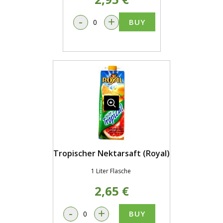
-
+
BUY
Tropischer Nektarsaft (Royal)
1 Liter Flasche
2,65 €
-
+
BUY