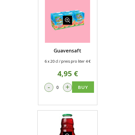
Guavensaft
6 x 20 cl / preis pro liter 4 €
4,95 €
-
+
BUY