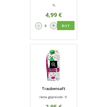
1L
4,99 €
-
+
BUY
Traubensaft
reine gepresste 1l
2,95 €