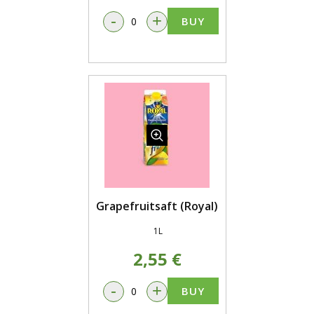
-
+
BUY
Grapefruitsaft (Royal)
1L
2,55 €
-
+
BUY