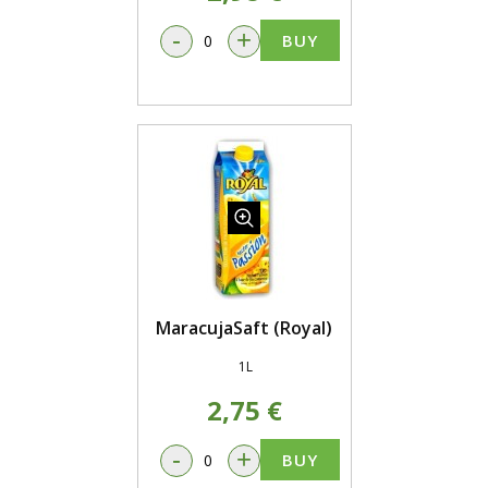
-
+
BUY
MaracujaSaft (Royal)
1L
2,75 €
-
+
BUY