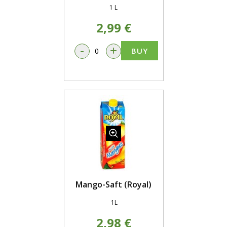
1 L
2,99 €
-
+
BUY
Mango-Saft (Royal)
1L
2,98 €