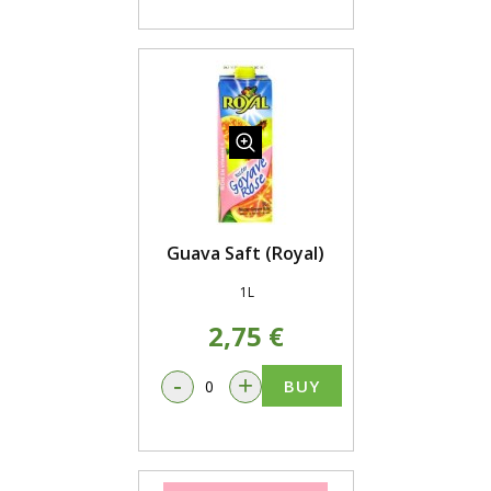
Guava Saft (Royal)
1L
2,75 €
-
+
BUY