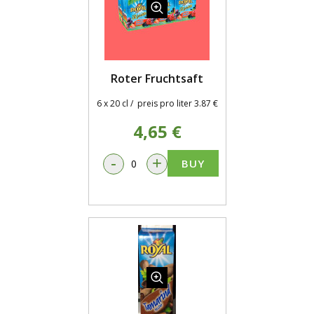
Roter Fruchtsaft
6 x 20 cl / preis pro liter 3.87 €
4,65 €
-
+
BUY