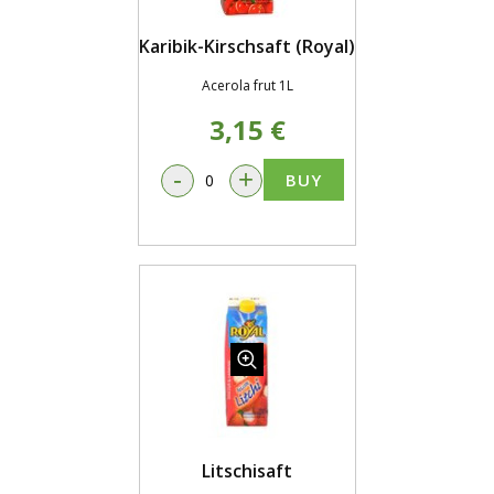
Karibik-Kirschsaft (Royal)
Acerola frut 1L
3,15 €
-
+
BUY
Litschisaft