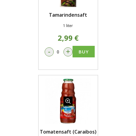
Tamarindensaft
1 liter
2,99 €
-
+
BUY
Tomatensaft (Caraibos)