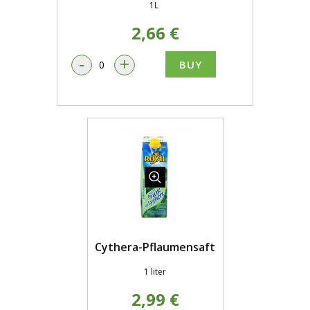
1L
2,66 €
-
+
BUY
Cythera-Pflaumensaft
1 liter
2,99 €