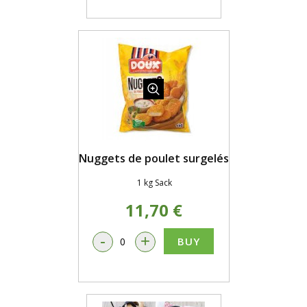
Nuggets de poulet surgelés
1 kg Sack
11,70 €
-
+
BUY