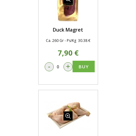
Duck Magret
Ca. 260 Gr - Ps/Kg 30.38 €
7,90 €
-
+
BUY