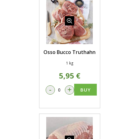
Osso Bucco Truthahn
1 kg
5,95 €
-
+
BUY
SALE!