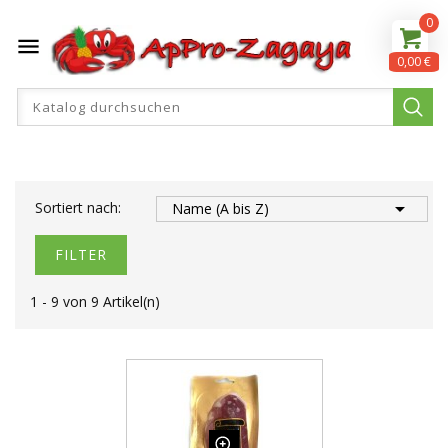
0

0,00 €

Sortiert nach:
Name (A bis Z)
FILTER
1 - 9 von 9 Artikel(n)