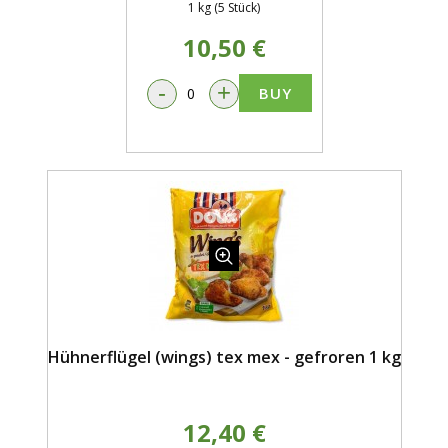
1 kg (5 Stück)
10,50 €
-
+
BUY
Hühnerflügel (wings) tex mex - gefroren 1 kg
12,40 €