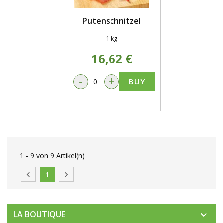
Putenschnitzel
1 kg
16,62 €
-
+
BUY
1 - 9 von 9 Artikel(n)

1

LA BOUTIQUE
