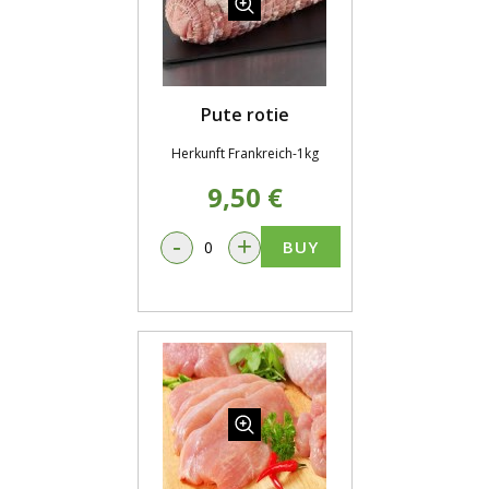
Pute rotie
Herkunft Frankreich-1kg
9,50 €
-
+
BUY