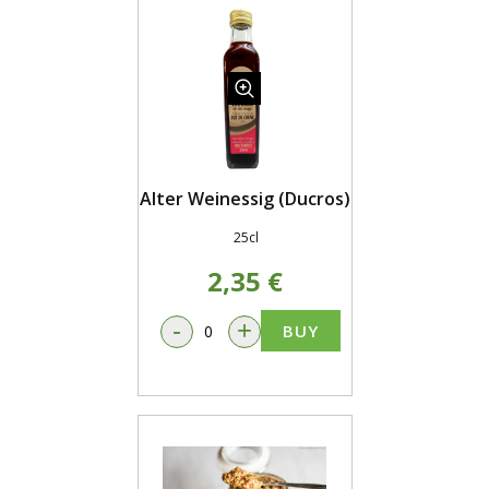
Alter Weinessig (Ducros)
25cl
2,35 €
-
+
BUY