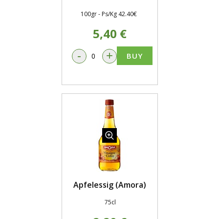
100gr - Ps/Kg 42.40€
5,40 €
-
+
BUY
Apfelessig (Amora)
75cl