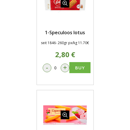
1-Speculoos lotus
seit 1846- 260gr px/kg 11.70€
2,80 €
-
+
BUY