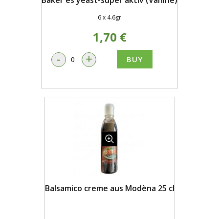
Baker es yeast-super aktiv (Vahiné)
6 x 4.6gr
1,70 €
-
+
BUY
Balsamico creme aus Modèna 25 cl