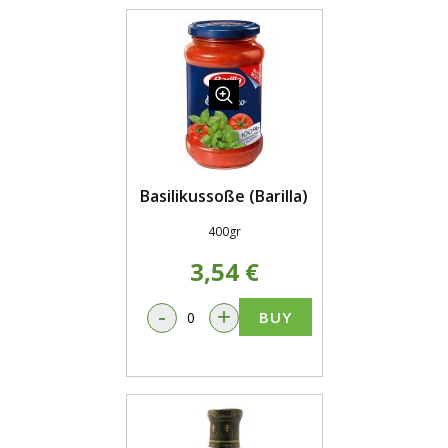
Basilikussoße (Barilla)
400gr
3,54 €
-
+
BUY