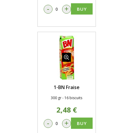
-
+
BUY
1-BN Fraise
300 gr - 16 biscuits
2,48 €
-
+
BUY