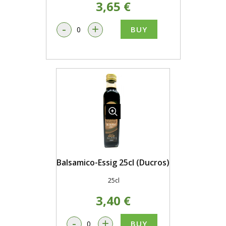
3,65 €
-
+
BUY
Balsamico-Essig 25cl (Ducros)
25cl
3,40 €
-
+
BUY