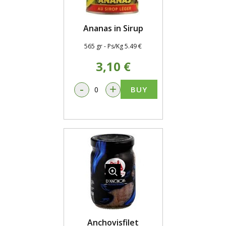
Ananas in Sirup
565 gr - Ps/Kg 5.49 €
3,10 €
-
+
BUY
Anchovisfilet