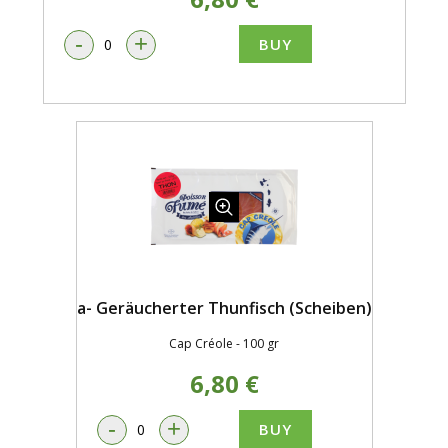
-
+
BUY
a- Geräucherter Thunfisch (Scheiben)
Cap Créole - 100 gr
6,80 €
-
+
BUY