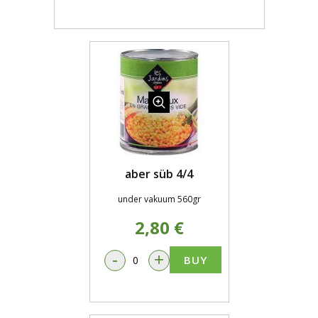
aber süb 4/4
under vakuum 560gr
2,80 €
-
+
BUY