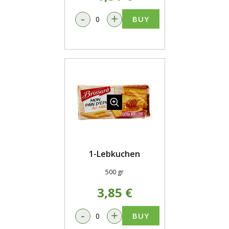
-
+
BUY
1-Lebkuchen
500 gr
3,85 €
-
+
BUY