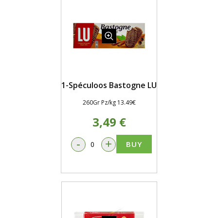
1-Spéculoos Bastogne LU
260Gr Pz/kg 13.49€
3,49 €
-
+
BUY