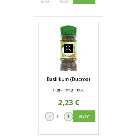
Basilikum (Ducros)
11gr - Ps/Kg 180€
2,23 €
-
+
BUY