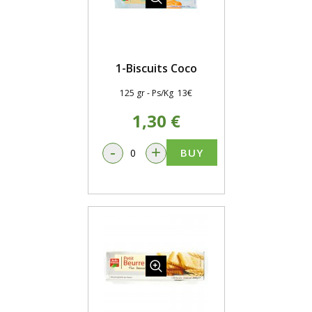
1-Biscuits Coco
125 gr - Ps/Kg 13€
1,30 €
-
+
BUY