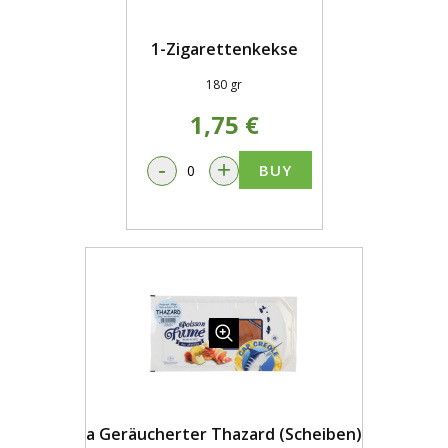
1-Zigarettenkekse
180 gr
1,75 €
-
+
BUY
a Geräucherter Thazard (Scheiben)