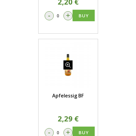
2,20 €
-
+
BUY
Apfelessig BF
2,29 €
-
+
BUY