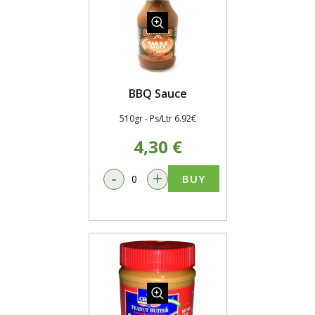
BBQ Sauce
510gr - Ps/Ltr 6.92€
4,30 €
-
+
BUY