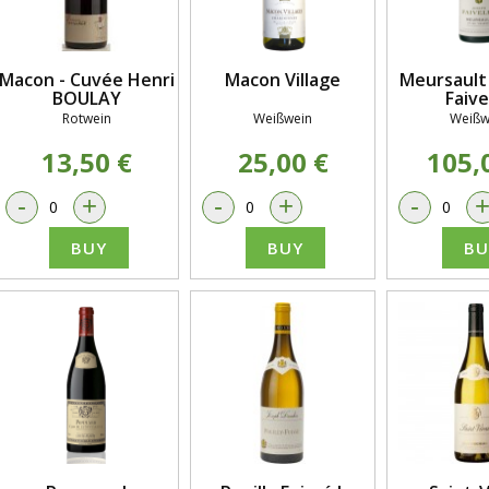
Macon - Cuvée Henri
Macon Village
Meursault 
BOULAY
Faive
Rotwein
Weißwein
Weißw
13,50 €
25,00 €
105,
-
+
-
+
-
BUY
BUY
BU