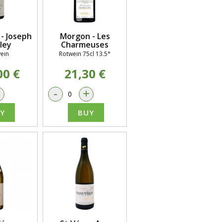
- Joseph
Morgon - Les
ley
Charmeuses
ein
Rotwein 75cl 13.5°
00 €
21,30 €
+
-
+
Y
BUY