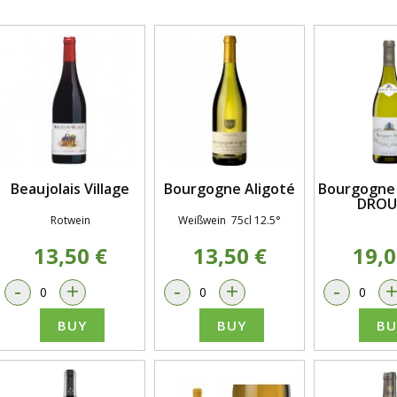
Beaujolais Village
Bourgogne Aligoté
Bourgogne A
DROU
Rotwein
Weißwein 75cl 12.5°
13,50 €
13,50 €
19,0
-
+
-
+
-
BUY
BUY
BU