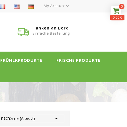
My Account

0
0,00 €
Tanken an Bord
Einfache Bestellung
EFKÜHLKPRODUKTE
FRISCHE PRODUKTE

t nach:
Name (A bis Z)