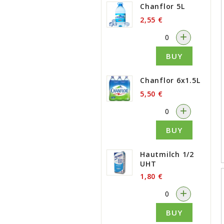
Chanflor 5L
2,55 €
-
+
BUY
Chanflor 6x1.5L
5,50 €
-
+
BUY
Hautmilch 1/2
UHT
1,80 €
-
+
BUY