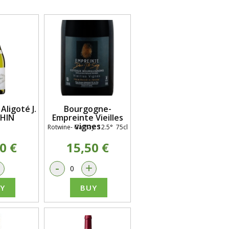
ligoté J.
Bourgogne-
HIN
Empreinte Vieilles
vignes
Rotwine- Gamay 12.5° 75cl
0 €
15,50 €
+
-
+
Y
BUY