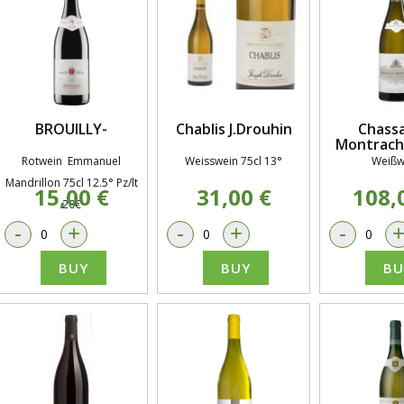
BROUILLY-
Chablis J.Drouhin
Chass
Montrach
Rotwein Emmanuel
Weisswein 75cl 13°
Weißw
Mandrillon 75cl 12.5° Pz/lt
15,00 €
31,00 €
108,
20€
-
+
-
+
-
BUY
BUY
BU