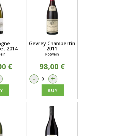
agne
Gevrey Chambertin
et 2014
2011
ein
Rotwein
00 €
98,00 €
+
-
+
Y
BUY