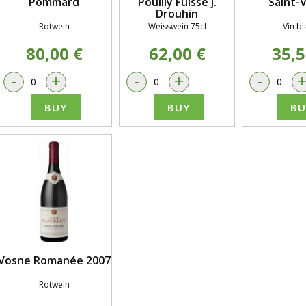
Pommard
Pouilly Fuissé J.
Saint-
Drouhin
Rotwein
Weisswein 75cl
Vin bl
80,00 €
62,00 €
35,5
-
+
-
+
-
BUY
BUY
BU
Vosne Romanée 2007
Rotwein