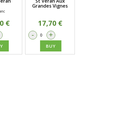
Véran
St Véran Aux
Grandes Vignes
anc
0 €
17,70 €
+
-
+
Y
BUY