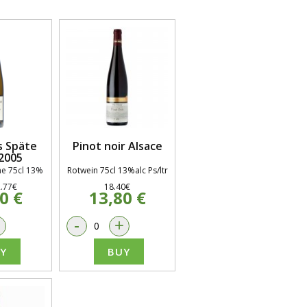
s Späte
Pinot noir Alsace
2005
ne 75cl 13%
Rotwein 75cl 13%alc Ps/ltr
2.77€
18.40€
0 €
13,80 €
+
-
+
Y
BUY