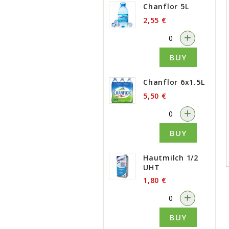
Chanflor 5L
2,55 €
-
+
BUY
Chanflor 6x1.5L
5,50 €
-
+
BUY
Hautmilch 1/2
UHT
1,80 €
-
+
BUY