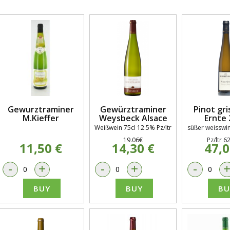
Gewurztraminer
Gewürztraminer
Pinot gri
M.Kieffer
Weysbeck Alsace
Ernte 
Weißwein 75cl 12.5% Pz/ltr
süßer weisswi
19.06€
Pz/ltr 6
11,50 €
14,30 €
47,0
-
+
-
+
-
BUY
BUY
BU