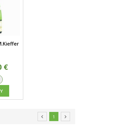
.Kieffer
0 €
+
Y

1
