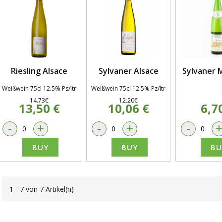
Riesling Alsace
Sylvaner Alsace
Sylvaner M
Weißwein 75cl 12.5% Ps/ltr
Weißwein 75cl 12.5% Pz/ltr
14.73€
12.20€
13,50 €
10,06 €
6,7
-
+
-
+
-
BUY
BUY
BU
1 - 7 von 7 Artikel(n)