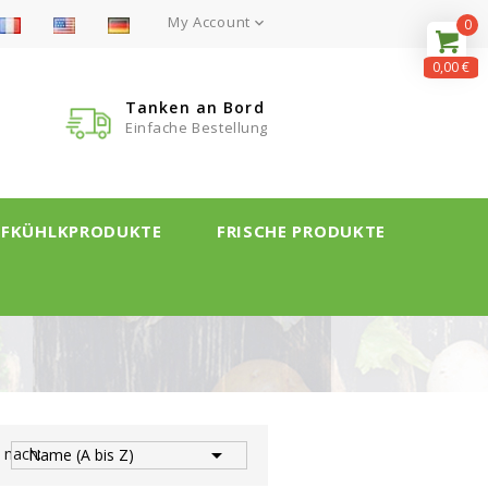
My Account

0
0,00 €
Tanken an Bord
Einfache Bestellung
EFKÜHLKPRODUKTE
FRISCHE PRODUKTE

t nach:
Name (A bis Z)