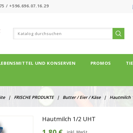
75 / +596.696.07.16.29
LEBENSMITTEL UND KONSERVEN
PROMOS
TI
ite
FRISCHE PRODUKTE
Butter / Eier / Käse
Hautmilch 
Hautmilch 1/2 UHT
1,80 €
inkl. MwSt.