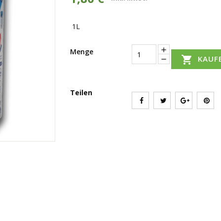
1L
Menge

KAUF
Teilen