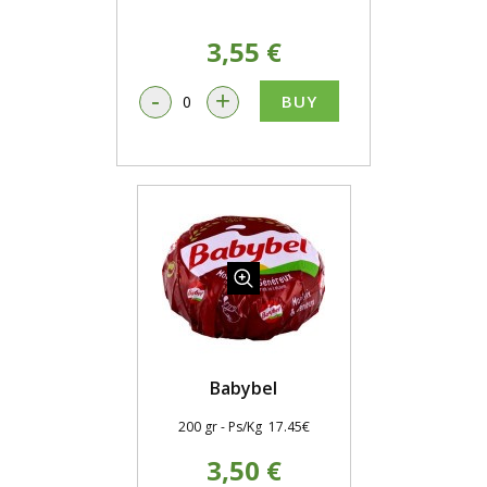
3,55 €
-
+
BUY
Babybel
200 gr - Ps/Kg 17.45€
3,50 €