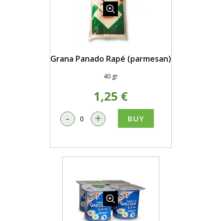
Grana Panado Rapé (parmesan)
40 gr
1,25 €
-
+
BUY