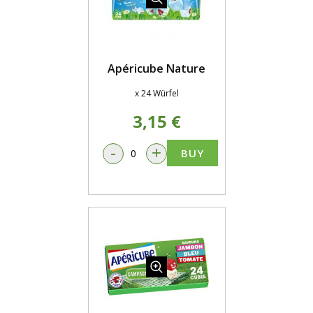
Apéricube Nature
x 24 Würfel
3,15 €
-
+
BUY