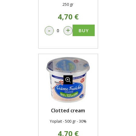
250 gr
4,70 €
-
+
BUY
Clotted cream
Yoplait - 500 gr - 30%
4,70 €