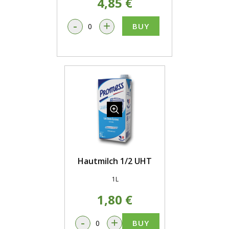
4,85 €
-
+
BUY
Hautmilch 1/2 UHT
1L
1,80 €
-
+
BUY