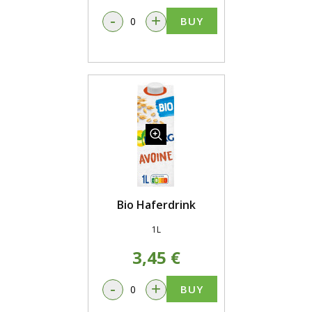
-
+
BUY
Bio Haferdrink
1L
3,45 €
-
+
BUY