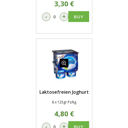
3,30 €
-
+
BUY
Laktosefreien Joghurt
8 x 125gr Pz/kg
4,80 €
-
+
BUY