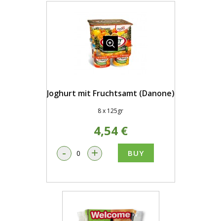
Joghurt mit Fruchtsamt (Danone)
8 x 125gr
4,54 €
-
+
BUY