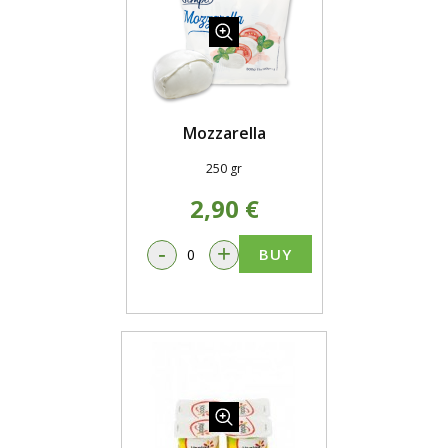
Mozzarella
250 gr
2,90 €
-
+
BUY