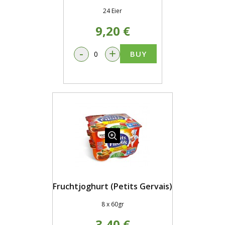
24 Eier
9,20 €
-
+
BUY
Fruchtjoghurt (Petits Gervais)
8 x 60gr
3,40 €