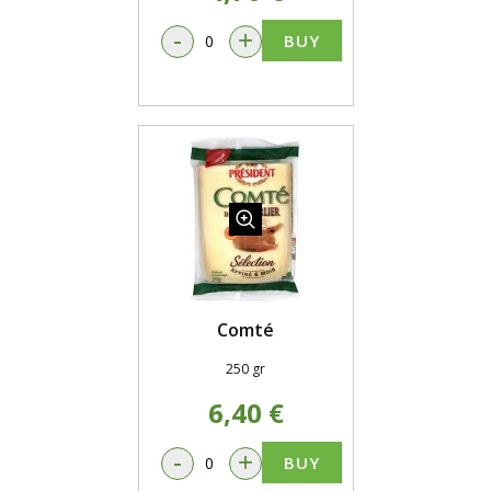
-
+
BUY
Comté
250 gr
6,40 €
-
+
BUY