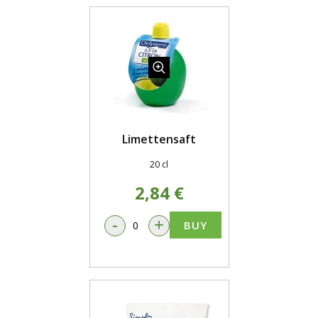
Limettensaft
20 cl
2,84 €
-
+
BUY