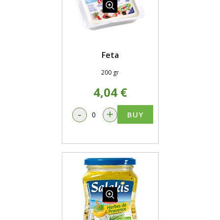
Feta
200 gr
4,04 €
-
+
BUY