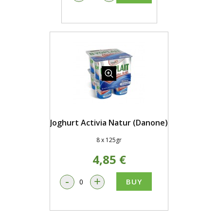
Joghurt Activia Natur (Danone)
8 x 125gr
4,85 €
-
+
BUY