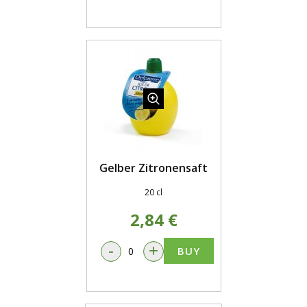
Gelber Zitronensaft
20 cl
2,84 €
-
+
BUY