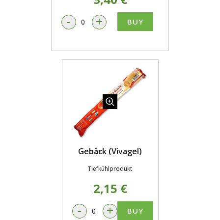
-
+
BUY
Gebäck (Vivagel)
Tiefkühlprodukt
2,15 €
-
+
BUY