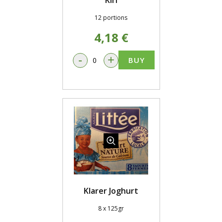
Kiri
12 portions
4,18 €
-
+
BUY
Klarer Joghurt
8 x 125gr