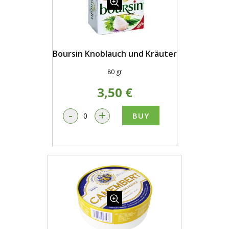
Boursin Knoblauch und Kräuter
80 gr
3,50 €
-
+
BUY