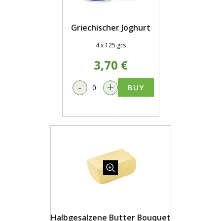
Griechischer Joghurt
4 x 125 grs
3,70 €
-
+
BUY
Halbgesalzene Butter Bouquet