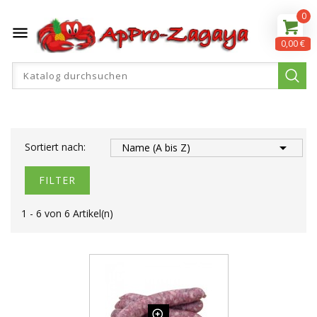
0

0,00 €

Sortiert nach:
Name (A bis Z)
FILTER
1 - 6 von 6 Artikel(n)