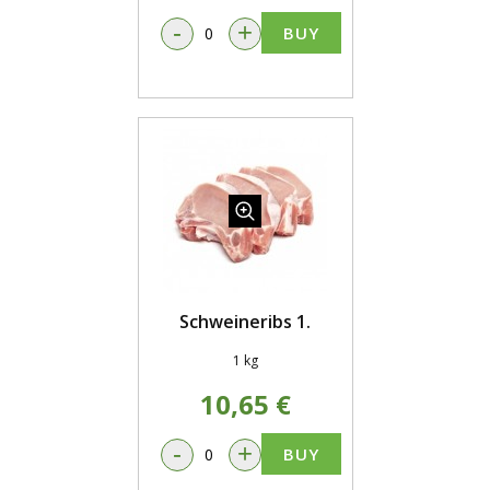
-
+
BUY
Schweineribs 1.
1 kg
10,65 €
-
+
BUY