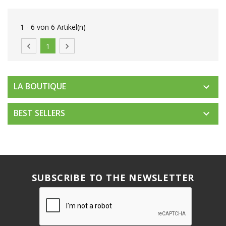
1 - 6 von 6 Artikel(n)

1

LA BOUTIQUE

BEST SELLERS

SUBSCRIBE TO THE NEWSLETTER