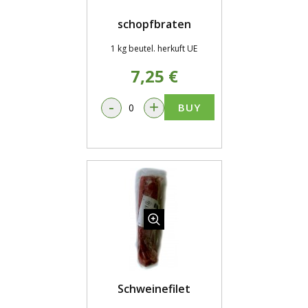
schopfbraten
1 kg beutel. herkuft UE
7,25 €
-
+
BUY
Schweinefilet