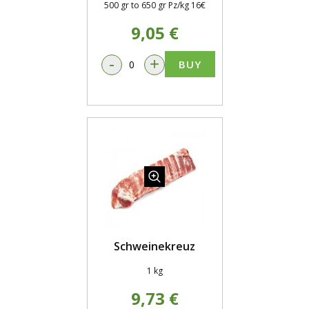
500 gr to 650 gr Pz/kg 16€
9,05 €
-
+
BUY
Schweinekreuz
1 kg
9,73 €