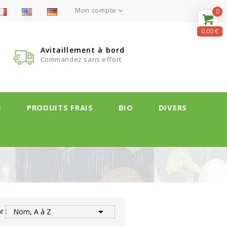
Mon compte

0
0,00 €
Avitaillement à bord
Commandez sans effort
S
PRODUITS FRAIS
BIO
DIVERS

r :
Nom, A à Z