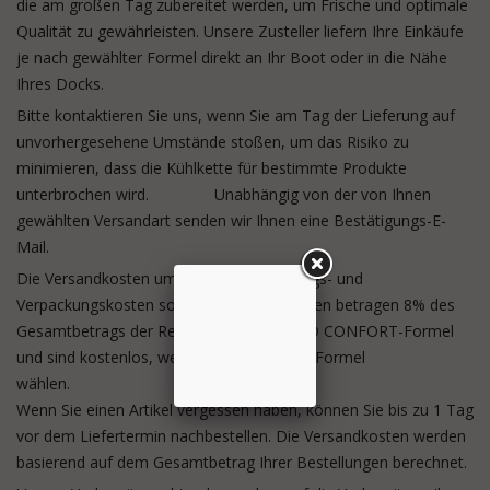
die am großen Tag zubereitet werden, um Frische und optimale
Qualität zu gewährleisten. Unsere Zusteller liefern Ihre Einkäufe
je nach gewählter Formel direkt an Ihr Boot oder in die Nähe
Ihres Docks.
Bitte kontaktieren Sie uns, wenn Sie am Tag der Lieferung auf
unvorhergesehene Umstände stoßen, um das Risiko zu
minimieren, dass die Kühlkette für bestimmte Produkte
unterbrochen wird.
Unabhängig von der von Ihnen
gewählten Versandart senden wir Ihnen eine Bestätigungs-E-
Mail.
Die Versandkosten umfassen Vorbereitungs- und
Verpackungskosten sowie Porto. Die Kosten betragen 8% des
Gesamtbetrags der Rennen für die GRAND CONFORT-Formel
und sind kostenlos, wenn Sie die SPORTS-Formel
wählen.
Wenn Sie einen Artikel vergessen haben, können Sie bis zu 1 Tag
vor dem Liefertermin nachbestellen. Die Versandkosten werden
basierend auf dem Gesamtbetrag Ihrer Bestellungen berechnet.