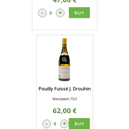
-
+
BUY
Pouilly Fuissé J. Drouhin
Weisswein 75cl
62,00 €
-
+
BUY