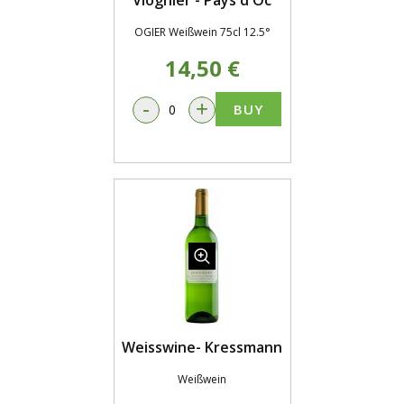
Viognier - Pays d'Oc
OGIER Weißwein 75cl 12.5°
14,50 €
-
+
BUY
Weisswine- Kressmann
Weißwein