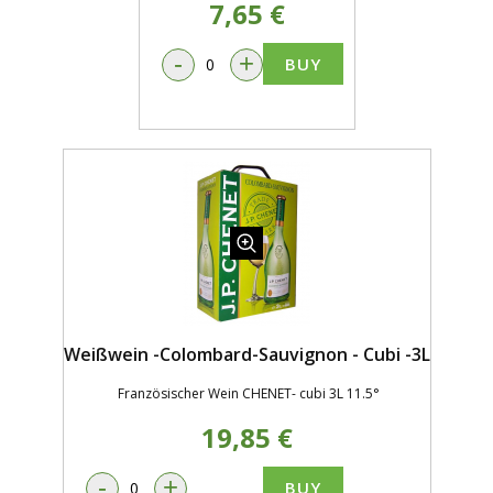
7,65 €
-
+
BUY
Weißwein -Colombard-Sauvignon - Cubi -3L
Französischer Wein CHENET- cubi 3L 11.5°
19,85 €
-
+
BUY