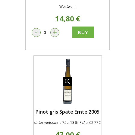
Weißwein
14,80 €
-
+
BUY
Pinot gris Späte Ernte 2005
süßer weisswine 75cl 13% Pz/ltr 62.77€
47,00 €