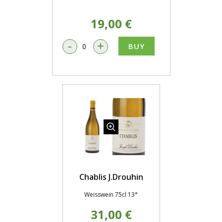
19,00 €
-
+
BUY
Chablis J.Drouhin
Weisswein 75cl 13°
31,00 €