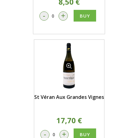
8,50 €
-
+
BUY
St Véran Aux Grandes Vignes
17,70 €
-
+
BUY