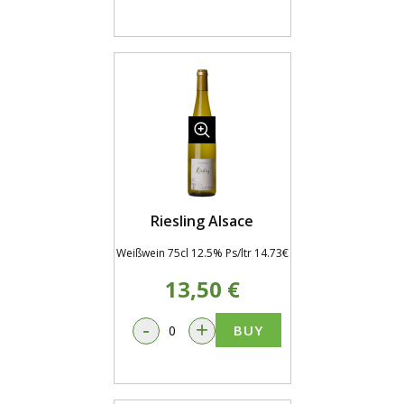
Riesling Alsace
Weißwein 75cl 12.5% Ps/ltr 14.73€
13,50 €
-
+
BUY