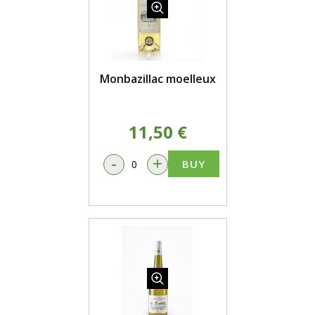
Monbazillac moelleux
11,50 €
-
+
BUY