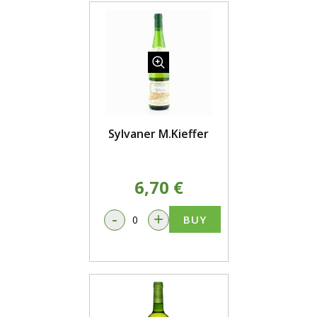
Sylvaner M.Kieffer
6,70 €
-
+
BUY