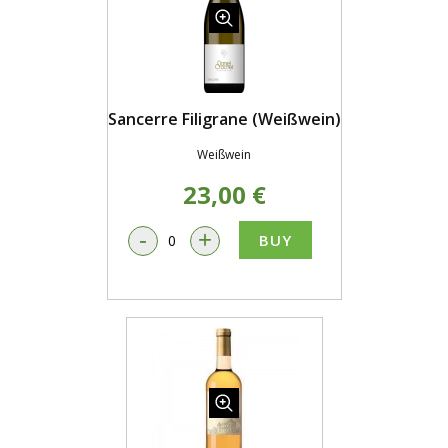
Sancerre Filigrane (Weißwein)
Weißwein
23,00 €
-
+
BUY