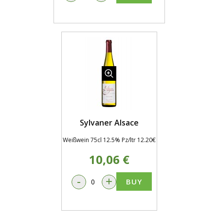
Sylvaner Alsace
Weißwein 75cl 12.5% Pz/ltr 12.20€
10,06 €
-
+
BUY