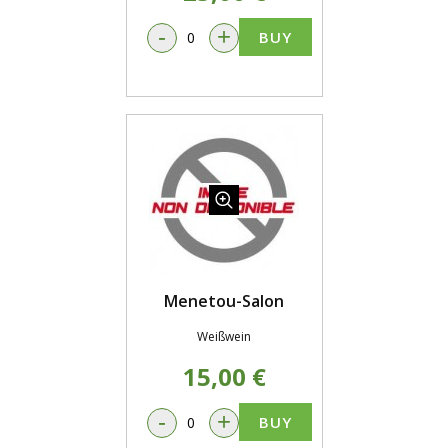
-
+
BUY
Menetou-Salon
Weißwein
15,00 €
-
+
BUY