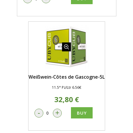
Weißwein-Côtes de Gascogne-5L
11.5° Pz/Ltr 6.56€
32,80 €
-
+
BUY