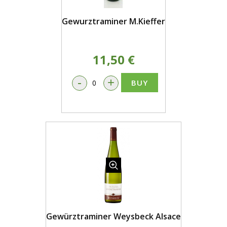
Gewurztraminer M.Kieffer
11,50 €
-
+
BUY
Gewürztraminer Weysbeck Alsace