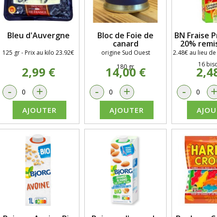
Bleu d'Auvergne
Bloc de Foie de
BN Fraise 
canard
20% remis
125 gr - Prix au kilo 23.92€
origine Sud Ouest
2.48€ au lieu de
16 bisc
180 gr
2,99 €
14,00 €
2,4
-
+
-
+
-
AJOUTER
AJOUTER
AJOU