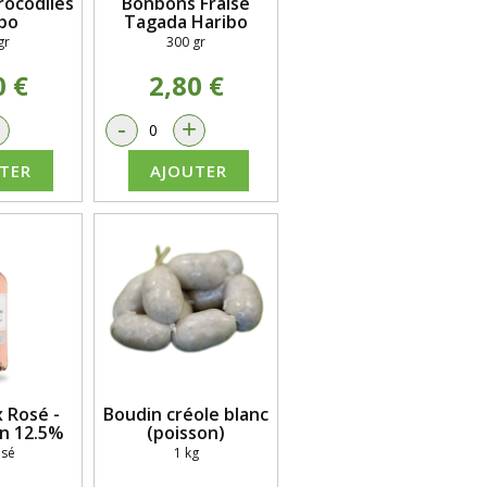
ocodiles
Bonbons Fraise
bo
Tagada Haribo
gr
300 gr
0 €
2,80 €
+
-
+
TER
AJOUTER
 Rosé -
Boudin créole blanc
n 12.5%
(poisson)
osé
1 kg