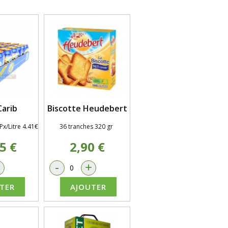
Carib
Biscotte Heudebert
/Litre 4.41€
36 tranches 320 gr
5 €
2,90 €
+
-
+
TER
AJOUTER