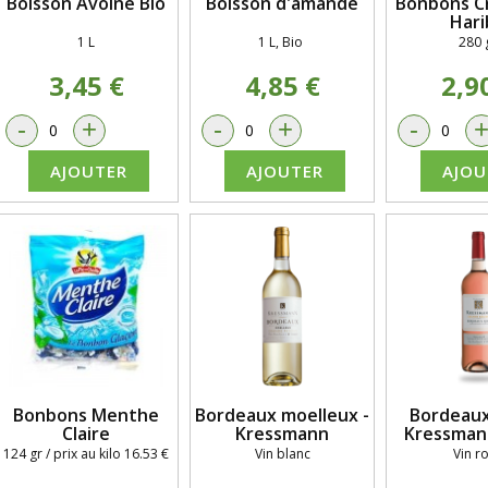
Boisson Avoine Bio
Boisson d'amande
Bonbons Cr
Hari
1 L
1 L, Bio
280 
3,45 €
4,85 €
2,9
-
+
-
+
-
AJOUTER
AJOUTER
AJOU
Bonbons Menthe
Bordeaux moelleux -
Bordeaux
Claire
Kressmann
Kressman
124 gr / prix au kilo 16.53 €
Vin blanc
Vin r