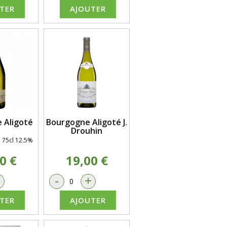
TER
AJOUTER
 Aligoté
Bourgogne Aligoté J.
Drouhin
 75cl 12.5%
0 €
19,00 €
+
-
+
TER
AJOUTER