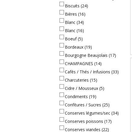
Biscuits
(24)
Bières
(16)
Blanc
(34)
Blanc
(16)
Boeuf
(5)
Bordeaux
(19)
Bourgogne Beaujolais
(17)
CHAMPAGNES
(14)
Cafés / Thés / Infusions
(33)
Charcuteries
(15)
Cidre / Mousseux
(5)
Condiments
(19)
Confitures / Sucres
(25)
Conserves légumes/sec
(34)
Conserves poissons
(17)
Conserves viandes
(22)