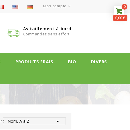
Mon compte

0
0,00 €
Avitaillement à bord
Commandez sans effort
S
PRODUITS FRAIS
BIO
DIVERS

r :
Nom, A à Z