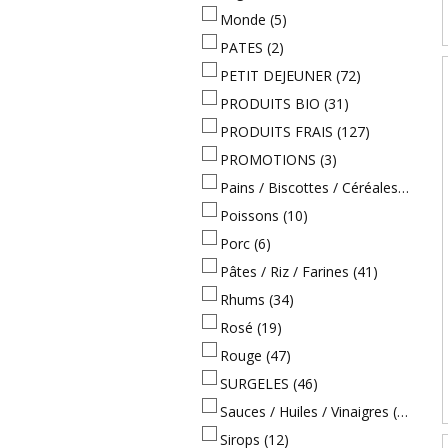
Monde
(5)
PATES
(2)
PETIT DEJEUNER
(72)
PRODUITS BIO
(31)
PRODUITS FRAIS
(127)
PROMOTIONS
(3)
Pains / Biscottes / Céréales
(21)
Poissons
(10)
Porc
(6)
Pâtes / Riz / Farines
(41)
Rhums
(34)
Rosé
(19)
Rouge
(47)
SURGELES
(46)
Sauces / Huiles / Vinaigres
(40)
Sirops
(12)