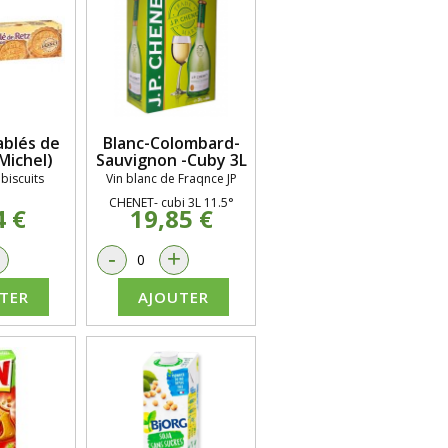
ablés de
Blanc-Colombard-
Michel)
Sauvignon -Cuby 3L
 biscuits
Vin blanc de Fraqnce JP
CHENET- cubi 3L 11.5°
4 €
19,85 €
+
-
+
TER
AJOUTER