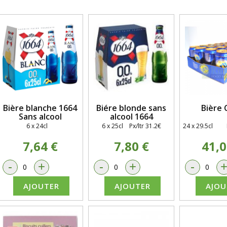
Bière blanche 1664
Biére blonde sans
Bière 
Sans alcool
alcool 1664
6 x 24cl
6 x 25cl
Px/ltr 31.2€
24 x 29.5cl Px
7,64 €
7,80 €
41,0
-
+
-
+
-
AJOUTER
AJOUTER
AJOU