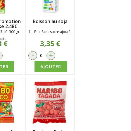
Promotion
Boisson au soja
e 2.48€
 3.10 300 gr -
1 L Bio. Sans sucre ajouté.
uits
8 €
3,35 €
+
-
+
TER
AJOUTER