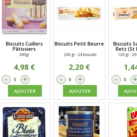
Biscuits Cuillers
Biscuits Petit Beurre
Biscuits S
Pâtissiers
Retz (St 
300gr
200 gr - 24 biscuits
120 gr - 20
4,98 €
2,20 €
1,4
-
+
-
+
-
AJOUTER
AJOUTER
AJOU