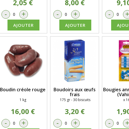
2,05 €
8,00 €
9,1
-
+
-
+
-
AJOUTER
AJOUTER
AJOU
Boudin créole rouge
Boudoirs aux œufs
Bougies ann
frais
(Vahi
1 kg
175 gr - 30 biscuits
x 1
16,00 €
3,20 €
1,9
-
+
-
+
-