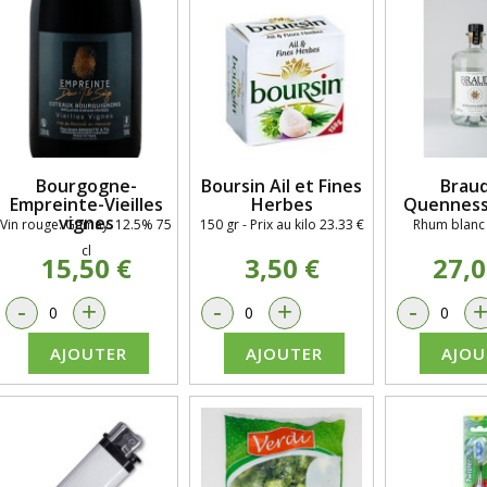
Bourgogne-
Boursin Ail et Fines
Braud
Empreinte-Vieilles
Herbes
Quennesso
vignes
Vin rouge. Gamay. 12.5% 75
150 gr - Prix au kilo 23.33 €
Rhum blanc 
cl
15,50 €
3,50 €
27,0
-
+
-
+
-
AJOUTER
AJOUTER
AJOU