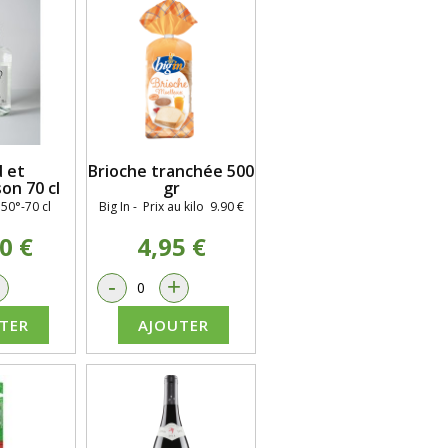
 et
Brioche tranchée 500
n 70 cl
gr
50°-70 cl
Big In - Prix au kilo 9.90 €
0 €
4,95 €
+
-
+
TER
AJOUTER