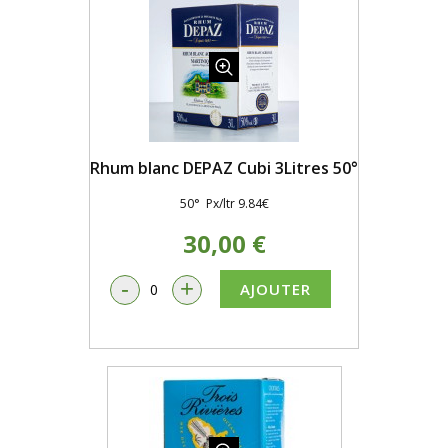
Rhum blanc DEPAZ Cubi 3Litres 50°
50° Px/ltr 9.84€
30,00 €
-
+
AJOUTER