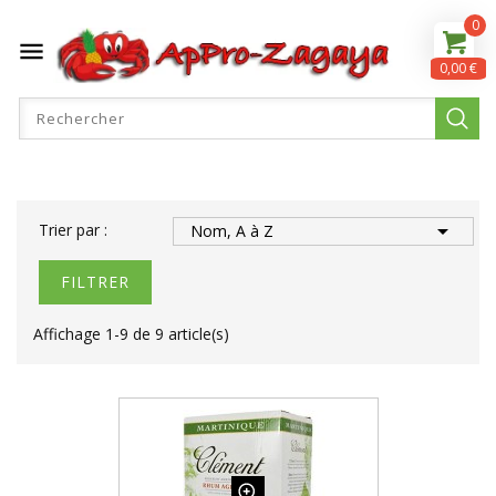
0

0,00 €

Trier par :
Nom, A à Z
FILTRER
Affichage 1-9 de 9 article(s)