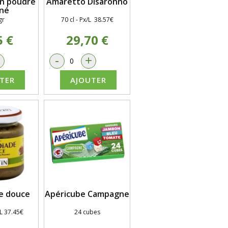
n poudre
Amaretto Disaronno
né
gr
70 cl - Px/L 38.57€
5 €
29,70 €
+
-
+
TER
AJOUTER
e douce
Apéricube Campagne
/L 37.45€
24 cubes