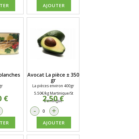
TER
AJOUTER
blanches
Avocat La pièce ± 350
gr
gr
La pièces environ 400gr
5.50€/kg Martinique/St
0 €
2,50 €
Domingue
+
-
+
TER
AJOUTER