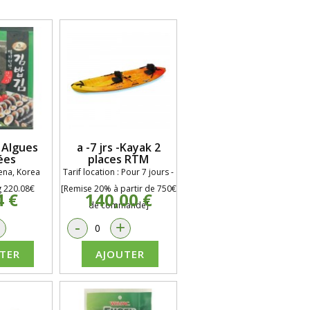
s Algues
a -7 jrs -Kayak 2
ées
places RTM
rena, Korea
Tarif location
:
Pour 7
j
ours -
g 220.08€
[Remise 20% à partir de 750€
4 €
140,00 €
de commande]
+
-
+
TER
AJOUTER