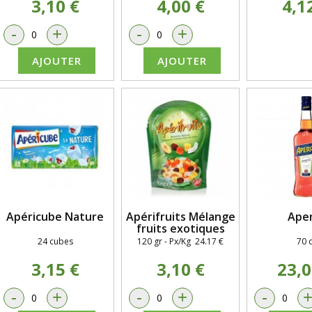
3,10 €
4,00 €
4,1
-
+
-
+
AJOUTER
AJOUTER
Apéricube Nature
Apérifruits Mélange
Aper
fruits exotiques
24 cubes
120 gr - Px/Kg 24.17 €
70 c
3,15 €
3,10 €
23,0
-
+
-
+
-