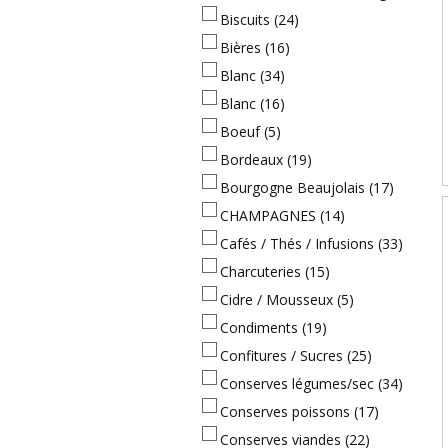
Biscuits
(24)
Bières
(16)
Blanc
(34)
Blanc
(16)
Boeuf
(5)
Bordeaux
(19)
Bourgogne Beaujolais
(17)
CHAMPAGNES
(14)
Cafés / Thés / Infusions
(33)
Charcuteries
(15)
Cidre / Mousseux
(5)
Condiments
(19)
Confitures / Sucres
(25)
Conserves légumes/sec
(34)
Conserves poissons
(17)
Conserves viandes
(22)