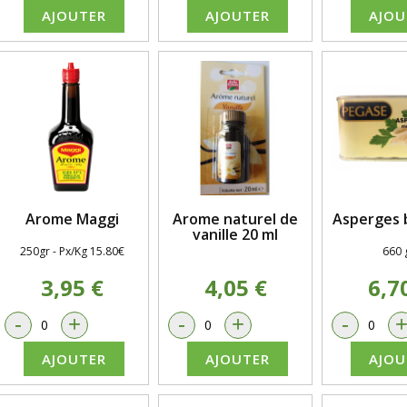
AJOUTER
AJOUTER
AJOU
Arome Maggi
Arome naturel de
Asperges 
vanille 20 ml
250gr - Px/Kg 15.80€
660 
3,95 €
4,05 €
6,7
-
+
-
+
-
AJOUTER
AJOUTER
AJOU