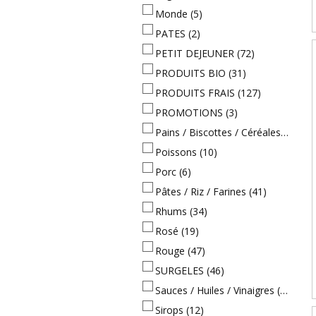
Monde
(5)
PATES
(2)
PETIT DEJEUNER
(72)
PRODUITS BIO
(31)
PRODUITS FRAIS
(127)
PROMOTIONS
(3)
Pains / Biscottes / Céréales
(21)
Poissons
(10)
Porc
(6)
Pâtes / Riz / Farines
(41)
Rhums
(34)
Rosé
(19)
Rouge
(47)
SURGELES
(46)
Sauces / Huiles / Vinaigres
(40)
Sirops
(12)