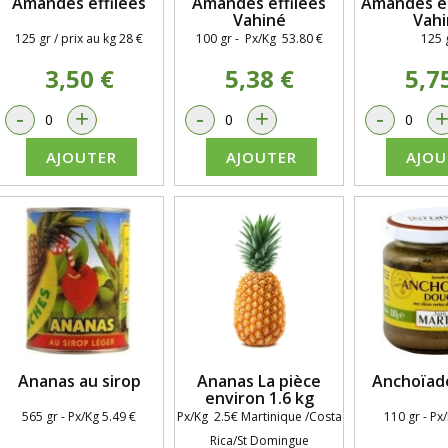
Amandes effilées
Amandes effilées
Amandes e
Vahiné
Vahi
125 gr / prix au kg 28 €
100 gr - Px/Kg 53.80 €
125 
3,50 €
5,38 €
5,7
-
+
-
+
-
AJOUTER
AJOUTER
AJOU
Ananas au sirop
Ananas La pièce
Anchoïad
environ 1.6 kg
565 gr - Px/Kg 5.49 €
Px/Kg 2.5€ Martinique /Costa
110 gr - Px
Rica/St Domingue