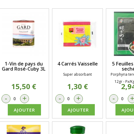
1-Vin de pays du
4 Carrés Vaisselle
5 Feuille
Gard Rosé-Cuby 3L
sech
Super absorbant
Porphyria te
12gr - Px/K
15,50 €
1,30 €
2,9
-
+
-
+
-
AJOUTER
AJOUTER
AJOU