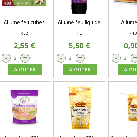
Allume feu cubes
Allume feu liquide
Allume
x 32
1 L
x 10
2,55 €
5,50 €
0,9
-
+
-
+
-
AJOUTER
AJOUTER
AJOU