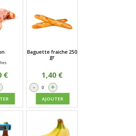
on
Baguette fraiche 250
gr
ches
0 €
1,40 €
+
-
+
TER
AJOUTER