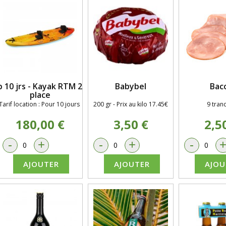
b 10 jrs - Kayak RTM 2
Babybel
Bac
place
Tarif location :
Pour 10
j
ours
200 gr - Prix au kilo 17.45€
9 tran
180,00 €
3,50 €
2,5
-
+
-
+
-
AJOUTER
AJOUTER
AJOU