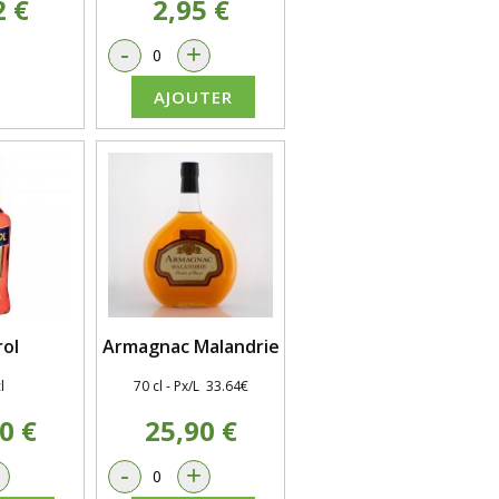
2 €
2,95 €
-
+
AJOUTER
ol
Armagnac Malandrie
l
70 cl - Px/L 33.64€
0 €
25,90 €
+
-
+