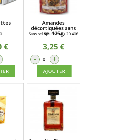
ttes
Amandes
décortiquées sans
sel 125g
0
Sans sel ajouté Px/kg 20.40€
0 €
3,25 €
+
-
+
TER
AJOUTER