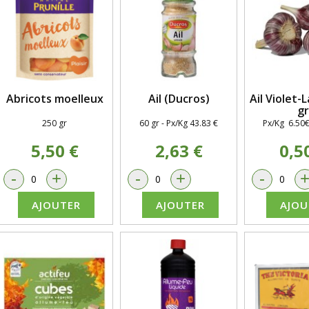
Abricots moelleux
Ail (Ducros)
Ail Violet-
gr
250 gr
60 gr - Px/Kg 43.83 €
Px/Kg 6.50€ 
5,50 €
2,63 €
0,5
-
+
-
+
-
AJOUTER
AJOUTER
AJOU