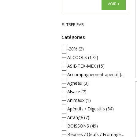
VOIR +
FILTRER PAR
Catégories
-20%
(2)
ALCOOLS
(172)
ASIE-TEX-MEX
(15)
Accompagnement apéritif
(38)
Agneau
(3)
Alsace
(7)
Animaux
(1)
Apéritifs / Digestifs
(34)
Arrangé
(7)
BOISSONS
(49)
Beurres / Oeufs / Fromages
(49)