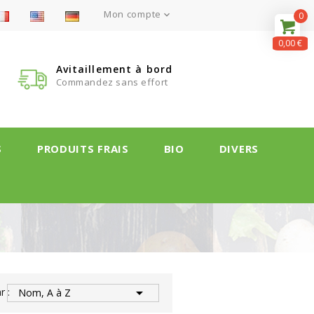
Mon compte

0
0,00 €
Avitaillement à bord
Commandez sans effort
S
PRODUITS FRAIS
BIO
DIVERS

r :
Nom, A à Z