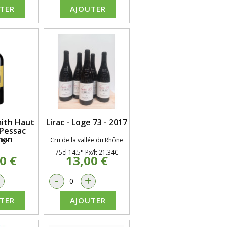
TER
AJOUTER
mith Haut
Lirac - Loge 73 - 2017
 Pessac
nan
uge
Cru de la vallée du Rhône
75cl 14.5° Px/lt 21.34€
0 €
13,00 €
+
-
+
TER
AJOUTER