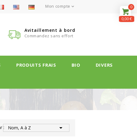
Mon compte

0
0,00 €
Avitaillement à bord
Commandez sans effort
S
PRODUITS FRAIS
BIO
DIVERS

r :
Nom, A à Z