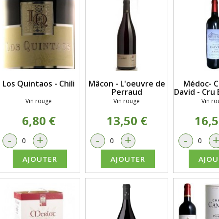
Los Quintaos - Chili
Mâcon - L'oeuvre de
Médoc- 
Perraud
David - Cru
Vin rouge
Vin rouge
Vin ro
6,80 €
13,50 €
16,5
-
+
-
+
-
AJOUTER
AJOUTER
AJOU