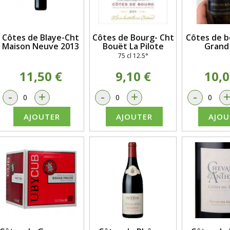
Côtes de Blaye-Cht
Côtes de Bourg- Cht
Côtes de b
Maison Neuve 2013
Bouët La Pilote
Grand 
75 cl 12.5°
11,50 €
9,10 €
10,0
-
+
-
+
-
AJOUTER
AJOUTER
AJOU