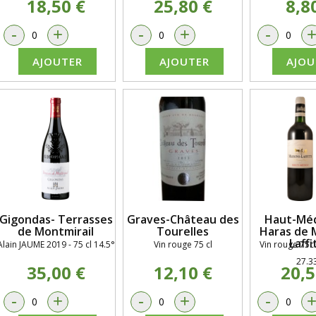
18,50 €
25,80 €
8,8
-
+
-
+
-
AJOUTER
AJOUTER
AJOU
Gigondas- Terrasses
Graves-Château des
Haut-Méd
de Montmirail
Tourelles
Haras de 
Laffi
Alain JAUME 2019 - 75 cl 14.5°
Vin rouge 75 cl
Vin rouge 75cl
27.3
35,00 €
12,10 €
20,5
-
+
-
+
-