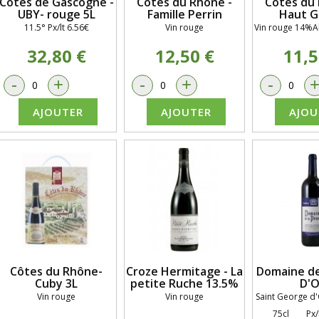
Côtes de Gascogne -
Côtes du Rhône -
Côtes du 
UBY- rouge 5L
Famille Perrin
Haut G
11.5° Px/lt 6.56€
Vin rouge
Vin rouge 14%Al
32,80 €
12,50 €
11,5
-
+
-
+
-
AJOUTER
AJOUTER
AJOU
Côtes du Rhône-
Croze Hermitage - La
Domaine de
Cuby 3L
petite Ruche 13.5%
D'O
Vin rouge
Vin rouge
Saint George 
75cl Px/l