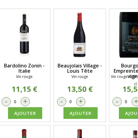
Bardolino Zonin -
Beaujolais Village -
Bourg
Italie
Louis Tête
Empreinte-
vign
Vin rouge
Vin rouge
Vin rouge. Gam
cl
11,15 €
13,50 €
15,5
-
+
-
+
-
AJOUTER
AJOUTER
AJOU