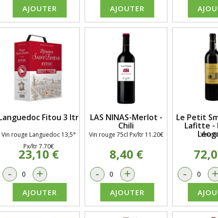
AJOUTER
AJOUTER
AJOU
Languedoc Fitou 3 ltr
LAS NINAS-Merlot -
Le Petit S
Chili
Lafitte -
Léog
Vin rouge Languedoc 13,5°
Vin rouge 75cl Px/ltr 11.20€
Vin ro
Px/ltr 7.70€
23,10 €
8,40 €
72,0
-
+
-
+
-
AJOUTER
AJOUTER
AJOU