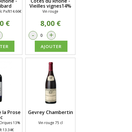
Rhône -
Côtes du Rhône -
ibard
Vieilles vignes14%
c Px/lt14.66€
Vin rouge
0 €
8,00 €
+
-
+
TER
AJOUTER
 la Prose
Gevrey Chambertin
c
d'Orques 13%
Vin rouge 75 cl
t 13.34€