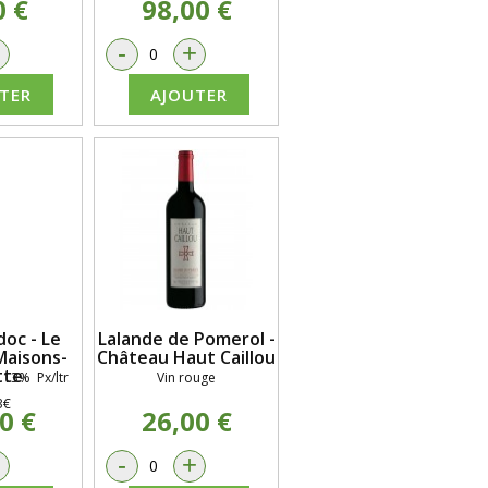
0 €
98,00 €
+
-
+
TER
AJOUTER
oc - Le
Lalande de Pomerol -
Maisons-
Château Haut Caillou
tte
 13% Px/ltr
Vin rouge
3€
0 €
26,00 €
+
-
+