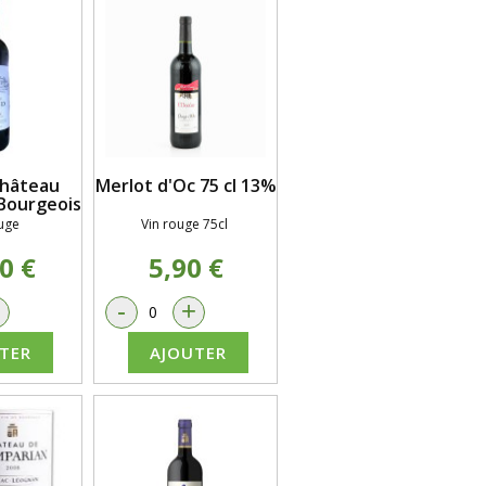
Château
Merlot d'Oc 75 cl 13%
 Bourgeois
uge
Vin rouge 75cl
0 €
5,90 €
+
-
+
TER
AJOUTER