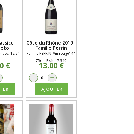
assico -
Côte du Rhône 2019 -
neto
Famille Perrin
en 75cl 12.5°
Famille PERRIN
Vin rouge14°
75cl Px/ltr17.34€
0 €
13,00 €
+
-
+
TER
AJOUTER