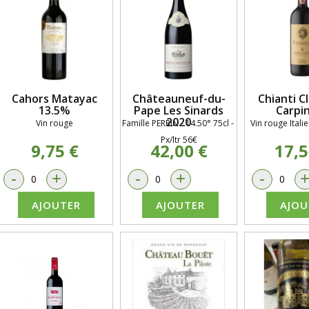
Cahors Matayac
Châteauneuf-du-
Chianti Cl
13.5%
Pape Les Sinards
Carpi
2020
Vin rouge
Famille PERRIN
- 14.50° 75cl -
Vin rouge Itali
Px/ltr 56€
9,75 €
42,00 €
17,5
-
+
-
+
-
AJOUTER
AJOUTER
AJOU