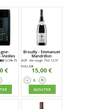
ogne-
Brouilly - Emmanuel
Vieilles
Mandrillon
es
ay. 12.5% 75
AOP Vin rouge 75cl 12.5°
Px/Lt 20€
0 €
15,00 €
+
-
+
TER
AJOUTER