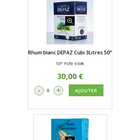
Rhum blanc DEPAZ Cubi 3Litres 50°
50° Px/ltr 9.84€
30,00 €
-
+
AJOUTER