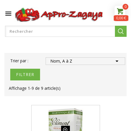
0

0,00 €

Trier par :
Nom, A à Z
FILTRER
Affichage 1-9 de 9 article(s)