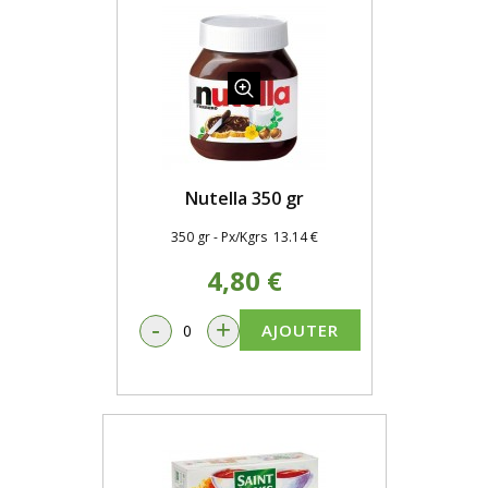
Nutella 350 gr
350 gr - Px/Kgrs 13.14 €
4,80 €
-
+
AJOUTER