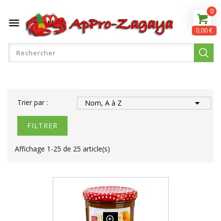
0

0,00 €

Trier par :
Nom, A à Z
FILTRER
Affichage 1-25 de 25 article(s)